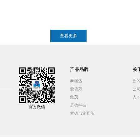
查看更多
产品品牌
关
泰瑞达
新
爱德万
公
致茂
人
是德科技
官方微信
罗德与施瓦茨