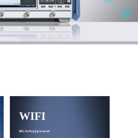
WIFI
802.11a/b/g/j/p/n/ac/ad