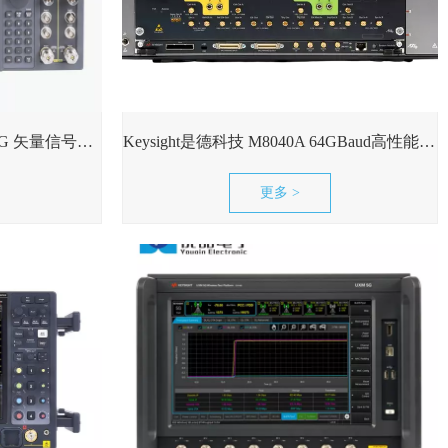
Keysight是德科技 M9484C VXG 矢量信号发生器现货租售
Keysight是德科技 M8040A 64GBaud高性能比特误码率测试仪
更多 >